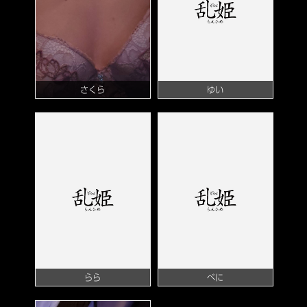
さくら
ゆい
らら
べに