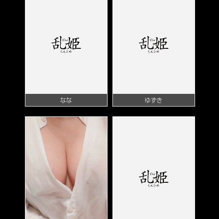
なな
ゆずき