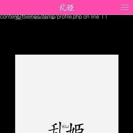
Warning
: Trying to access array offset on false in
/home/xs175408/ranhime.com/public_html/wp-
content/themes/temp/profile.php
on line
11
TOP
「」のプロフィール